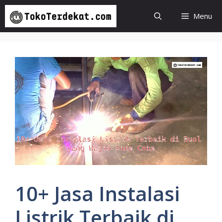
Langsung
Menu
ke
isi
10+ Jasa Instalasi
Listrik Terbaik di