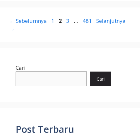
Halaman
Halaman
Halaman
Halaman
←
Sebelumnya
1
2
3
…
481
Selanjutnya
→
Cari
Cari
Post Terbaru