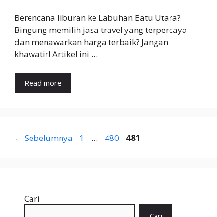
Berencana liburan ke Labuhan Batu Utara?
Bingung memilih jasa travel yang terpercaya
dan menawarkan harga terbaik? Jangan
khawatir! Artikel ini …
Read more
Halaman
Halaman
Halaman
←
Sebelumnya
1
…
480
481
Cari
Cari