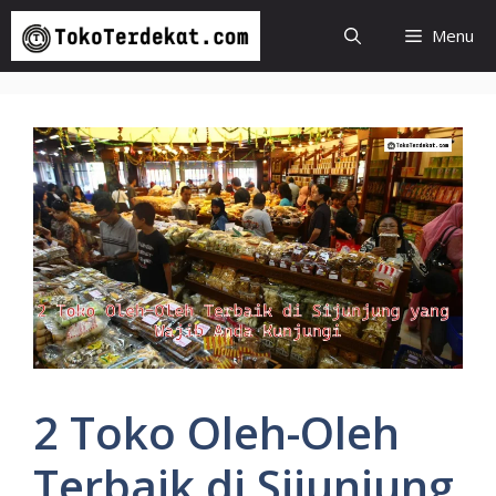
Langsung
Menu
ke
isi
2 Toko Oleh-Oleh
Terbaik di Sijunjung