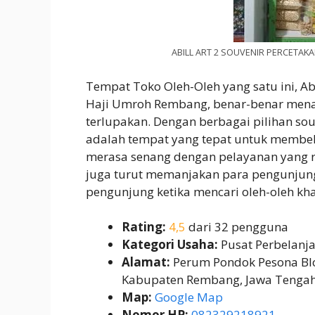
ABILL ART 2 SOUVENIR PERCETAK
Tempat Toko Oleh-Oleh yang satu ini, Abi
Haji Umroh Rembang, benar-benar mena
terlupakan. Dengan berbagai pilihan sou
adalah tempat yang tepat untuk membel
merasa senang dengan pelayanan yang 
juga turut memanjakan para pengunjung. 
pengunjung ketika mencari oleh-oleh kh
Rating:
4,5
dari 32 pengguna
Kategori Usaha:
Pusat Perbelanj
Alamat:
Perum Pondok Pesona Blo
Kabupaten Rembang, Jawa Tenga
Map:
Google Map
Nomor HP:
082329218921