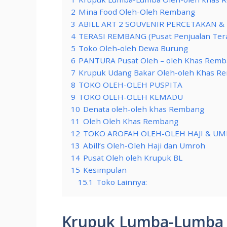
2
Mina Food Oleh-Oleh Rembang
3
ABILL ART 2 SOUVENIR PERCETAKAN 
4
TERASI REMBANG (Pusat Penjualan Ter
5
Toko Oleh-oleh Dewa Burung
6
PANTURA Pusat Oleh – oleh Khas Rem
7
Krupuk Udang Bakar Oleh-oleh Khas R
8
TOKO OLEH-OLEH PUSPITA
9
TOKO OLEH-OLEH KEMADU
10
Denata oleh-oleh khas Rembang
11
Oleh Oleh Khas Rembang
12
TOKO AROFAH OLEH-OLEH HAJI & U
13
Abill’s Oleh-Oleh Haji dan Umroh
14
Pusat Oleh oleh Krupuk BL
15
Kesimpulan
15.1
Toko Lainnya:
Krupuk Lumba-Lumba 