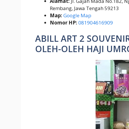
Alamat:
Jl. Gajah Mada No.182, N
Rembang, Jawa Tengah 59213
Map:
Google Map
Nomor HP:
081904616909
ABILL ART 2 SOUVENI
OLEH-OLEH HAJI UM