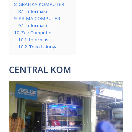
8
GRAFIKA KOMPUTER
8.1
Informasi
9
PRIMA COMPUTER
9.1
Informasi
10
Zee Computer
10.1
Informasi
10.2
Toko Lainnya:
CENTRAL KOM