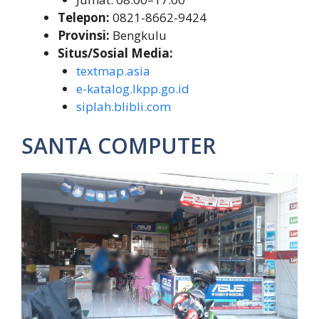
Telepon:
0821-8662-9424
Provinsi:
Bengkulu
Situs/Sosial Media:
textmap.asia
e-katalog.lkpp.go.id
siplah.blibli.com
SANTA COMPUTER