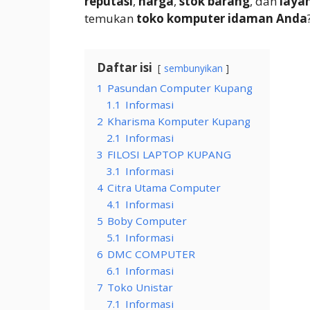
reputasi
,
harga
,
stok barang
, dan
laya
temukan
toko komputer idaman Anda
Daftar isi
sembunyikan
1
Pasundan Computer Kupang
1.1
Informasi
2
Kharisma Komputer Kupang
2.1
Informasi
3
FILOSI LAPTOP KUPANG
3.1
Informasi
4
Citra Utama Computer
4.1
Informasi
5
Boby Computer
5.1
Informasi
6
DMC COMPUTER
6.1
Informasi
7
Toko Unistar
7.1
Informasi