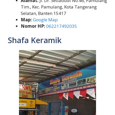
Alamat:
Jl. Dr. Setiabudi No.46, Pamulang
Tim., Kec. Pamulang, Kota Tangerang
Selatan, Banten 15417
Map:
Google Map
Nomor HP:
062217492035
Shafa Keramik