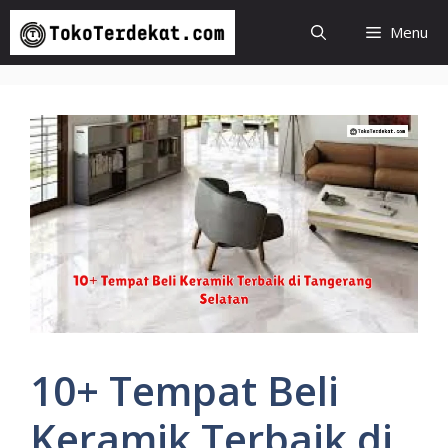
Langsung
Menu
ke
isi
10+ Tempat Beli
Keramik Terbaik di