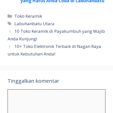
yang Harus Anda Coba di Labuhanbatu
Kategori
Toko Keramik
Tag
Labuhanbatu Utara
10 Toko Keramik di Payakumbuh yang Wajib
Anda Kunjungi
10+ Toko Elektronik Terbaik di Nagan Raya
untuk Kebutuhan Anda!
Tinggalkan komentar
Komentar