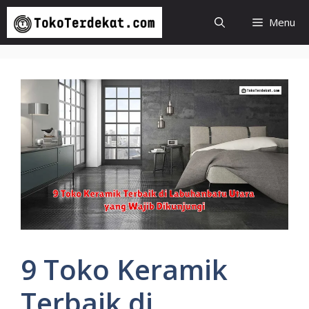
Langsung
Menu
ke
isi
9 Toko Keramik
Terbaik di