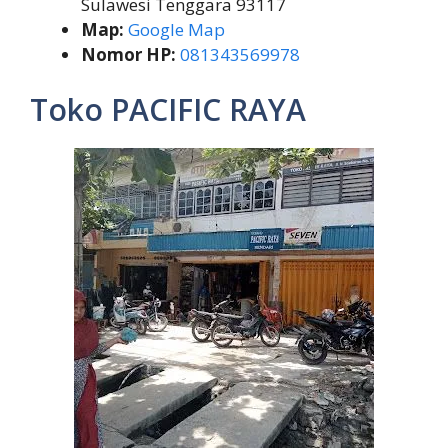
Sulawesi Tenggara 93117
Map:
Google Map
Nomor HP:
081343569978
Toko PACIFIC RAYA