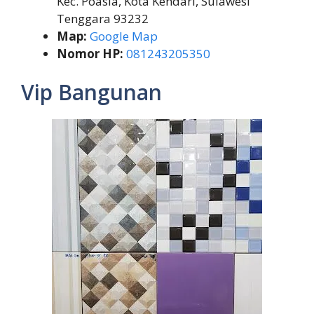
Kec. Poasia, Kota Kendari, Sulawesi
Tenggara 93232
Map:
Google Map
Nomor HP:
081243205350
Vip Bangunan