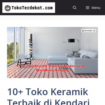
Langsung
Menu
ke
isi
10+ Toko Keramik
Terbaik di Kendari