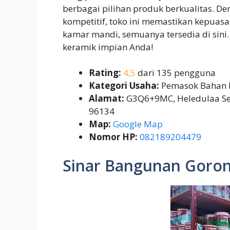
berbagai pilihan produk berkualitas. D
kompetitif, toko ini memastikan kepuas
kamar mandi, semuanya tersedia di sin
keramik impian Anda!
Rating:
4,5
dari 135 pengguna
Kategori Usaha:
Pemasok Bahan
Alamat:
G3Q6+9MC, Heledulaa Sel.,
96134
Map:
Google Map
Nomor HP:
082189204479
Sinar Bangunan Goron