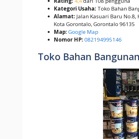
Rating:
4,4
dari 108 pengguna
Kategori Usaha:
Toko Bahan Ban
Alamat:
Jalan Kasuari Baru No.8, 
Kota Gorontalo, Gorontalo 96135
Map:
Google Map
Nomor HP:
082194995146
Toko Bahan Bangunan