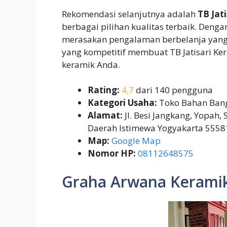
Rekomendasi selanjutnya adalah
TB Jat
berbagai pilihan kualitas terbaik. Deng
merasakan pengalaman berbelanja yang
yang kompetitif membuat TB Jatisari Ke
keramik Anda.
Rating:
4,7
dari 140 pengguna
Kategori Usaha:
Toko Bahan Ban
Alamat:
Jl. Besi Jangkang, Yopah,
Daerah Istimewa Yogyakarta 5558
Map:
Google Map
Nomor HP:
08112648575
Graha Arwana Kerami