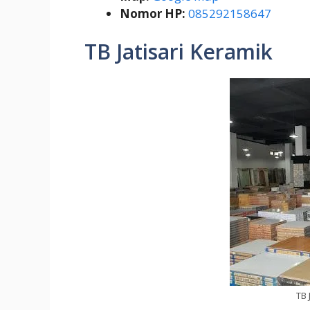
Nomor HP:
085292158647
TB Jatisari Keramik
TB 