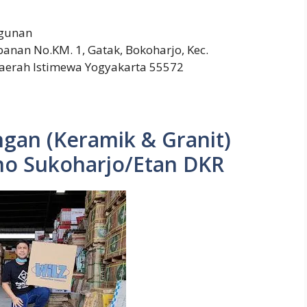
gunan
anan No.KM. 1, Gatak, Bokoharjo, Kec.
aerah Istimewa Yogyakarta 55572
an (Keramik & Granit)
no Sukoharjo/Etan DKR