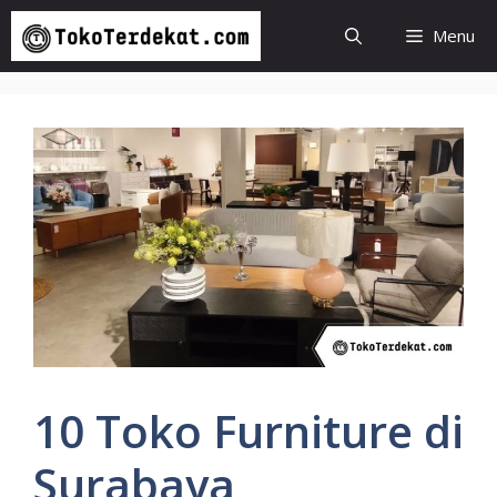
Langsung
Menu
ke
isi
10 Toko Furniture di
Surabaya