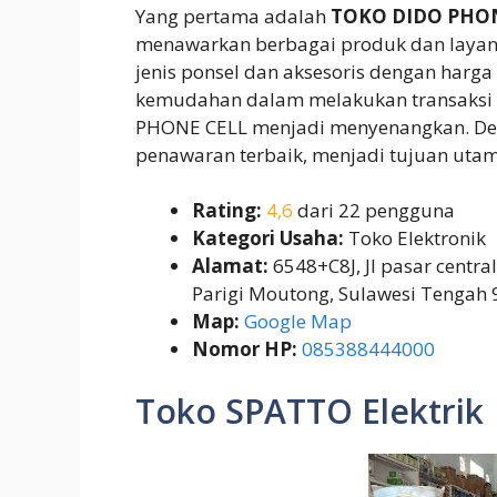
Yang pertama adalah
TOKO DIDO PHON
menawarkan berbagai produk dan layana
jenis ponsel dan aksesoris dengan harg
kemudahan dalam melakukan transaksi
PHONE CELL menjadi menyenangkan. Den
penawaran terbaik, menjadi tujuan utama
Rating:
4,6
dari 22 pengguna
Kategori Usaha:
Toko Elektronik
Alamat:
6548+C8J, Jl pasar central
Parigi Moutong, Sulawesi Tengah
Map:
Google Map
Nomor HP:
085388444000
Toko SPATTO Elektrik