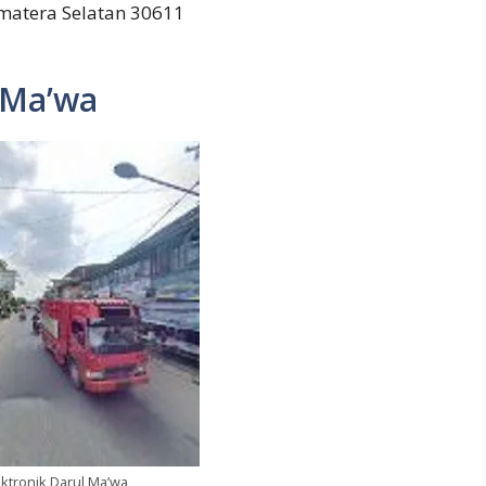
matera Selatan 30611
 Ma’wa
ktronik Darul Ma’wa