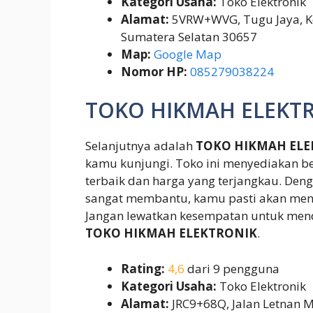
Kategori Usaha:
Toko Elektronik
Alamat:
5VRW+WVG, Tugu Jaya, Ke
Sumatera Selatan 30657
Map:
Google Map
Nomor HP:
085279038224
TOKO HIKMAH ELEKT
Selanjutnya adalah
TOKO HIKMAH ELE
kamu kunjungi. Toko ini menyediakan be
terbaik dan harga yang terjangkau. De
sangat membantu, kamu pasti akan mend
Jangan lewatkan kesempatan untuk mend
TOKO HIKMAH ELEKTRONIK
.
Rating:
4,6
dari 9 pengguna
Kategori Usaha:
Toko Elektronik
Alamat:
JRC9+68Q, Jalan Letnan Mu