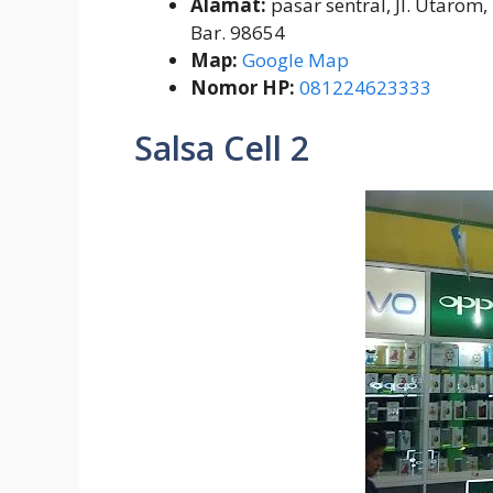
Alamat:
pasar sentral, Jl. Utaro
Bar. 98654
Map:
Google Map
Nomor HP:
081224623333
Salsa Cell 2