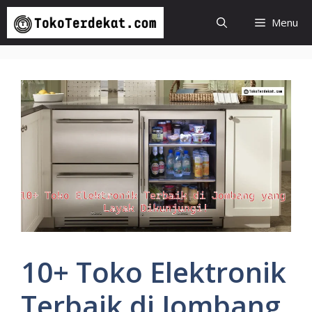
Langsung
Menu
ke
isi
10+ Toko Elektronik
Terbaik di Jombang