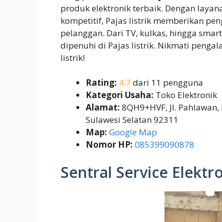
produk elektronik terbaik. Dengan lay
kompetitif, Pajas listrik memberikan p
pelanggan. Dari TV, kulkas, hingga sma
dipenuhi di Pajas listrik. Nikmati pen
listrik!
Rating:
4,7
dari 11 pengguna
Kategori Usaha:
Toko Elektronik
Alamat:
8QH9+HVF, Jl. Pahlawan,
Sulawesi Selatan 92311
Map:
Google Map
Nomor HP:
085399090878
Sentral Service Elektr