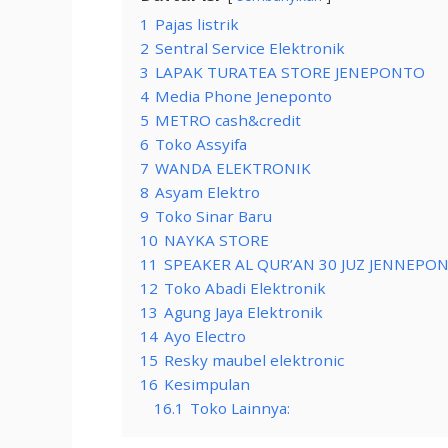
1
Pajas listrik
2
Sentral Service Elektronik
3
LAPAK TURATEA STORE JENEPONTO
4
Media Phone Jeneponto
5
METRO cash&credit
6
Toko Assyifa
7
WANDA ELEKTRONIK
8
Asyam Elektro
9
Toko Sinar Baru
10
NAYKA STORE
11
SPEAKER AL QUR’AN 30 JUZ JENNEPO
12
Toko Abadi Elektronik
13
Agung Jaya Elektronik
14
Ayo Electro
15
Resky maubel elektronic
16
Kesimpulan
16.1
Toko Lainnya: