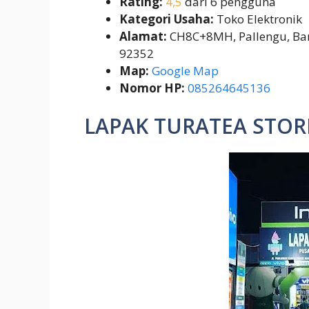
Rating:
4,5
dari 6 pengguna
Kategori Usaha:
Toko Elektronik
Alamat:
CH8C+8MH, Pallengu, Ban
92352
Map:
Google Map
Nomor HP:
085264645136
LAPAK TURATEA STOR