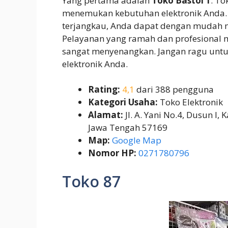
Yang pertama adalah
Toko Bastol 1
. To
menemukan kebutuhan elektronik Anda. 
terjangkau, Anda dapat dengan mudah 
Pelayanan yang ramah dan profesional 
sangat menyenangkan. Jangan ragu unt
elektronik Anda.
Rating:
4,1
dari 388 pengguna
Kategori Usaha:
Toko Elektronik
Alamat:
Jl. A. Yani No.4, Dusun I,
Jawa Tengah 57169
Map:
Google Map
Nomor HP:
0271780796
Toko 87