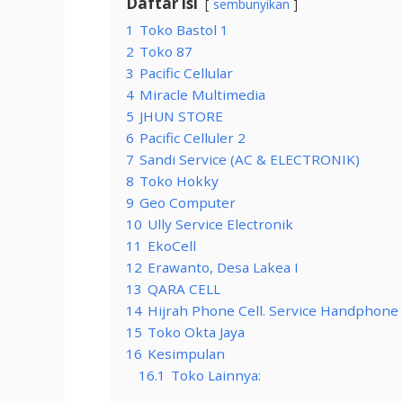
Daftar isi
sembunyikan
1
Toko Bastol 1
2
Toko 87
3
Pacific Cellular
4
Miracle Multimedia
5
JHUN STORE
6
Pacific Celluler 2
7
Sandi Service (AC & ELECTRONIK)
8
Toko Hokky
9
Geo Computer
10
Ully Service Electronik
11
EkoCell
12
Erawanto, Desa Lakea I
13
QARA CELL
14
Hijrah Phone Cell. Service Handphone
15
Toko Okta Jaya
16
Kesimpulan
16.1
Toko Lainnya: