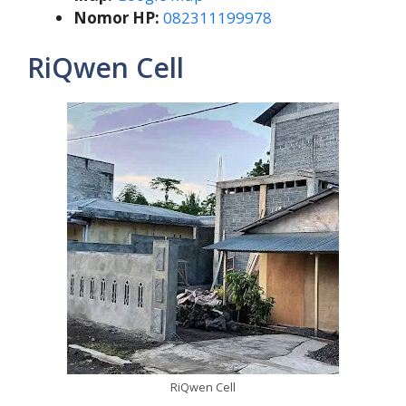
Nomor HP:
082311199978
RiQwen Cell
RiQwen Cell