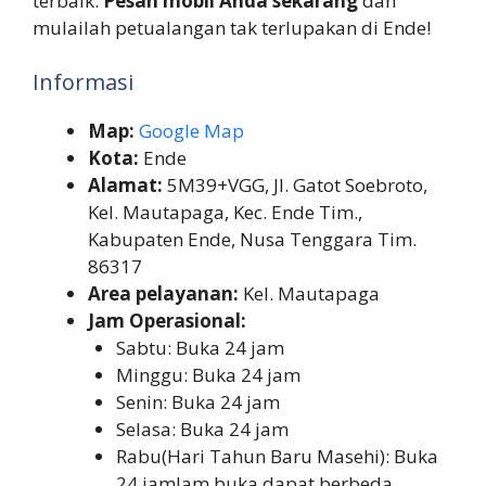
terbaik.
Pesan mobil Anda sekarang
dan
mulailah petualangan tak terlupakan di Ende!
Informasi
Map:
Google Map
Kota:
Ende
Alamat:
5M39+VGG, Jl. Gatot Soebroto,
Kel. Mautapaga, Kec. Ende Tim.,
Kabupaten Ende, Nusa Tenggara Tim.
86317
Area pelayanan:
Kel. Mautapaga
Jam Operasional:
Sabtu: Buka 24 jam
Minggu: Buka 24 jam
Senin: Buka 24 jam
Selasa: Buka 24 jam
Rabu(Hari Tahun Baru Masehi): Buka
24 jamJam buka dapat berbeda