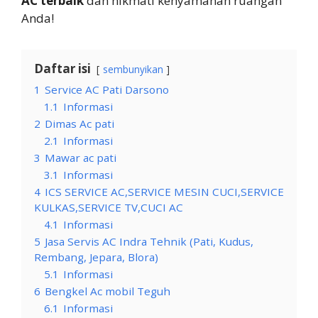
AC terbaik
dan nikmati kenyamanan ruangan
Anda!
Daftar isi
sembunyikan
1
Service AC Pati Darsono
1.1
Informasi
2
Dimas Ac pati
2.1
Informasi
3
Mawar ac pati
3.1
Informasi
4
ICS SERVICE AC,SERVICE MESIN CUCI,SERVICE
KULKAS,SERVICE TV,CUCI AC
4.1
Informasi
5
Jasa Servis AC Indra Tehnik (Pati, Kudus,
Rembang, Jepara, Blora)
5.1
Informasi
6
Bengkel Ac mobil Teguh
6.1
Informasi