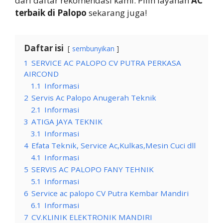
dari daftar rekomendasi kami. Pilih layanan
AC
terbaik di Palopo
sekarang juga!
Daftar isi
sembunyikan
1
SERVICE AC PALOPO CV PUTRA PERKASA
AIRCOND
1.1
Informasi
2
Servis Ac Palopo Anugerah Teknik
2.1
Informasi
3
ATIGA JAYA TEKNIK
3.1
Informasi
4
Efata Teknik, Service Ac,Kulkas,Mesin Cuci dll
4.1
Informasi
5
SERVIS AC PALOPO FANY TEHNIK
5.1
Informasi
6
Service ac palopo CV Putra Kembar Mandiri
6.1
Informasi
7
CV.KLINIK ELEKTRONIK MANDIRI