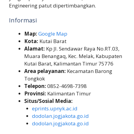
Engineering patut dipertimbangkan.
Informasi
Map:
Google Map
Kota:
Kutai Barat
Alamat:
Kp Jl. Sendawar Raya No.RT.03,
Muara Benangaq, Kec. Melak, Kabupaten
Kutai Barat, Kalimantan Timur 75776
Area pelayanan:
Kecamatan Barong
Tongkok
Telepon:
0852-4698-7398
Provinsi:
Kalimantan Timur
Situs/Sosial Media:
eprints.upnyk.ac.id
dodolan.jogjakota.go.id
dodolan.jogjakota.go.id