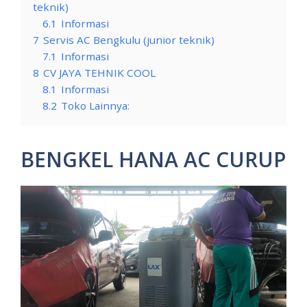
teknik)
6.1
Informasi
7
Servis AC Bengkulu (junior teknik)
7.1
Informasi
8
CV JAYA TEHNIK COOL
8.1
Informasi
8.2
Toko Lainnya:
BENGKEL HANA AC CURUP