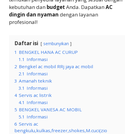
kebutuhan dan
budget
Anda. Dapatkan
AC
dingin dan nyaman
dengan layanan
profesional!
Daftar isi
sembunyikan
1
BENGKEL HANA AC CURUP
1.1
Informasi
2
Bengkel ac mobil RRj jaya ac mobil
2.1
Informasi
3
Amanah teknik
3.1
Informasi
4
Servis ac listrik
4.1
Informasi
5
BENGKEL VANESA AC MOBIL
5.1
Informasi
6
Servis ac
bengkulu,kulkas,freezer,shokes,M.cuci(zio