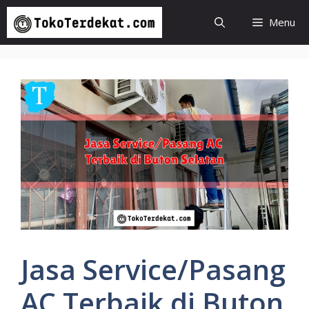
Langsung
Menu
ke
isi
Jasa Service/Pasang
AC Terbaik di Buton