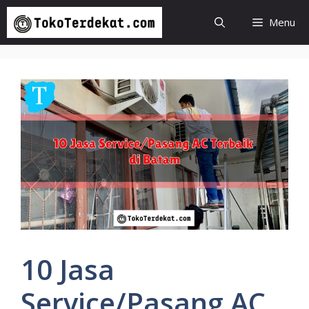
Langsung
Menu
ke
isi
10 Jasa
Service/Pasang AC