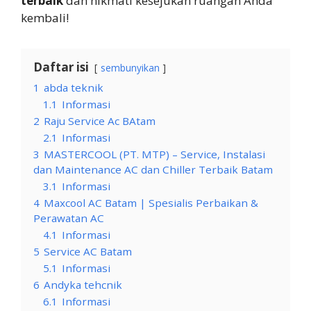
terbaik
dan nikmati kesejukan ruangan Anda
kembali!
Daftar isi
sembunyikan
1
abda teknik
1.1
Informasi
2
Raju Service Ac BAtam
2.1
Informasi
3
MASTERCOOL (PT. MTP) – Service, Instalasi
dan Maintenance AC dan Chiller Terbaik Batam
3.1
Informasi
4
Maxcool AC Batam | Spesialis Perbaikan &
Perawatan AC
4.1
Informasi
5
Service AC Batam
5.1
Informasi
6
Andyka tehcnik
6.1
Informasi