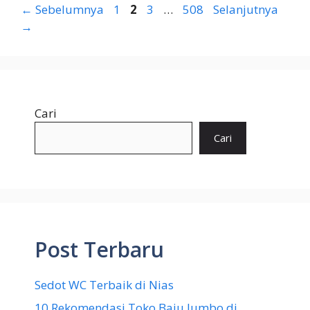
Halaman
Halaman
Halaman
Halaman
←
Sebelumnya
1
2
3
…
508
Selanjutnya
→
Cari
Cari
Post Terbaru
Sedot WC Terbaik di Nias
10 Rekomendasi Toko Baju Jumbo di