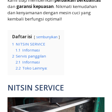
kami siap memberikan
perbaikan berkualitas
dan
garansi kepuasan
. Nikmati kemudahan
dan kenyamanan dengan mesin cuci yang
kembali berfungsi optimal!
Daftar isi
sembunyikan
1
NITSIN SERVICE
1.1
Informasi
2
Servis panggilan
2.1
Informasi
2.2
Toko Lainnya:
NITSIN SERVICE