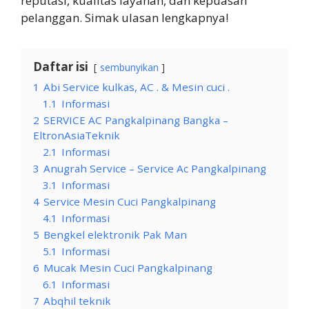
reputasi, kualitas layanan, dan kepuasan
pelanggan. Simak ulasan lengkapnya!
Daftar isi
sembunyikan
1
Abi Service kulkas, AC . & Mesin cuci .
1.1
Informasi
2
SERVICE AC Pangkalpinang Bangka –
EltronAsiaTeknik
2.1
Informasi
3
Anugrah Service – Service Ac Pangkalpinang
3.1
Informasi
4
Service Mesin Cuci Pangkalpinang
4.1
Informasi
5
Bengkel elektronik Pak Man
5.1
Informasi
6
Mucak Mesin Cuci Pangkalpinang
6.1
Informasi
7
Abqhil teknik