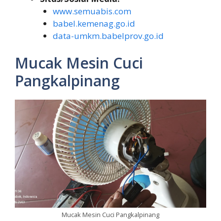
www.semuabis.com
babel.kemenag.go.id
data-umkm.babelprov.go.id
Mucak Mesin Cuci
Pangkalpinang
Mucak Mesin Cuci Pangkalpinang