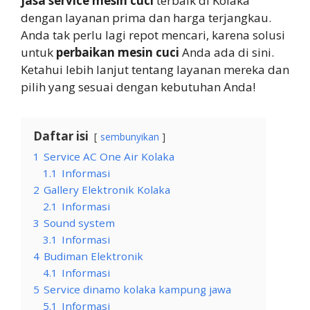
jasa service mesin cuci
terbaik di Kolaka
dengan layanan prima dan harga terjangkau.
Anda tak perlu lagi repot mencari, karena solusi
untuk
perbaikan mesin cuci
Anda ada di sini.
Ketahui lebih lanjut tentang layanan mereka dan
pilih yang sesuai dengan kebutuhan Anda!
Daftar isi
sembunyikan
1
Service AC One Air Kolaka
1.1
Informasi
2
Gallery Elektronik Kolaka
2.1
Informasi
3
Sound system
3.1
Informasi
4
Budiman Elektronik
4.1
Informasi
5
Service dinamo kolaka kampung jawa
5.1
Informasi