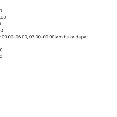
0
.00
0
00
: 00.00–06.00, 07.00–00.00Jam buka dapat
00
00