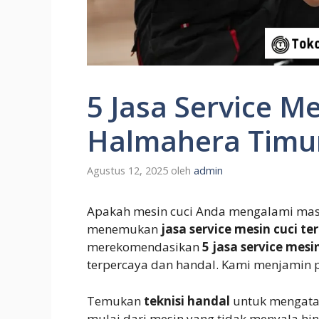
5 Jasa Service Me
Halmahera Timu
Agustus 12, 2025
oleh
admin
Apakah mesin cuci Anda mengalami masa
menemukan
jasa service mesin cuci te
merekomendasikan
5 jasa service mesi
terpercaya dan handal. Kami menjamin p
Temukan
teknisi handal
untuk mengatas
mulai dari mesin yang tidak menyala hi