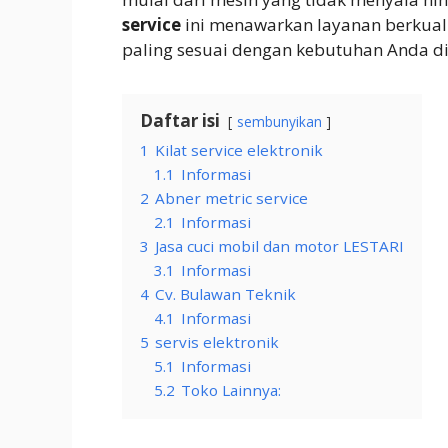
service
ini menawarkan layanan berkuali
paling sesuai dengan kebutuhan Anda d
Daftar isi
sembunyikan
1
Kilat service elektronik
1.1
Informasi
2
Abner metric service
2.1
Informasi
3
Jasa cuci mobil dan motor LESTARI
3.1
Informasi
4
Cv. Bulawan Teknik
4.1
Informasi
5
servis elektronik
5.1
Informasi
5.2
Toko Lainnya: