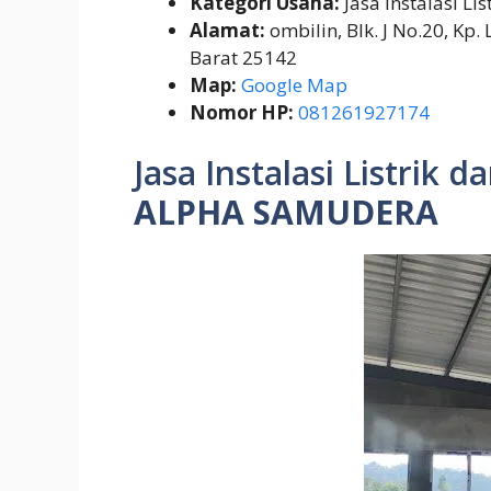
Kategori Usaha:
Jasa Instalasi Lis
Alamat:
ombilin, Blk. J No.20, Kp
Barat 25142
Map:
Google Map
Nomor HP:
081261927174
Jasa Instalasi Listrik d
ALPHA SAMUDERA