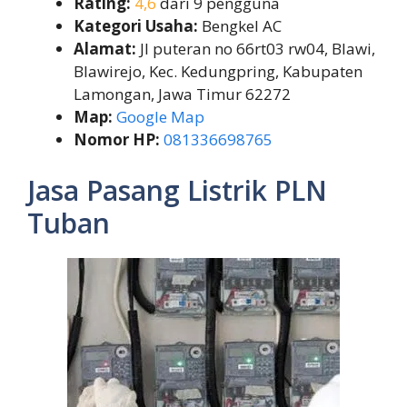
Rating:
4,6
dari 9 pengguna
Kategori Usaha:
Bengkel AC
Alamat:
Jl puteran no 66rt03 rw04, Blawi,
Blawirejo, Kec. Kedungpring, Kabupaten
Lamongan, Jawa Timur 62272
Map:
Google Map
Nomor HP:
081336698765
Jasa Pasang Listrik PLN
Tuban