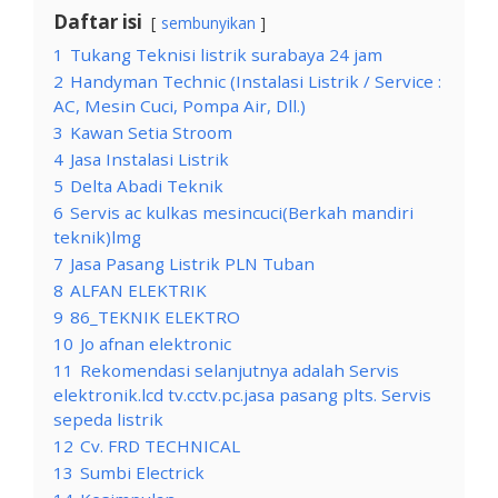
Daftar isi
sembunyikan
1
Tukang Teknisi listrik surabaya 24 jam
2
Handyman Technic (Instalasi Listrik / Service :
AC, Mesin Cuci, Pompa Air, Dll.)
3
Kawan Setia Stroom
4
Jasa Instalasi Listrik
5
Delta Abadi Teknik
6
Servis ac kulkas mesincuci(Berkah mandiri
teknik)lmg
7
Jasa Pasang Listrik PLN Tuban
8
ALFAN ELEKTRIK
9
86_TEKNIK ELEKTRO
10
Jo afnan elektronic
11
Rekomendasi selanjutnya adalah Servis
elektronik.lcd tv.cctv.pc.jasa pasang plts. Servis
sepeda listrik
12
Cv. FRD TECHNICAL
13
Sumbi Electrick