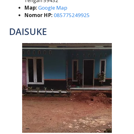
Tengah 59432
Map:
Google Map
Nomor HP:
085775249925
DAISUKE