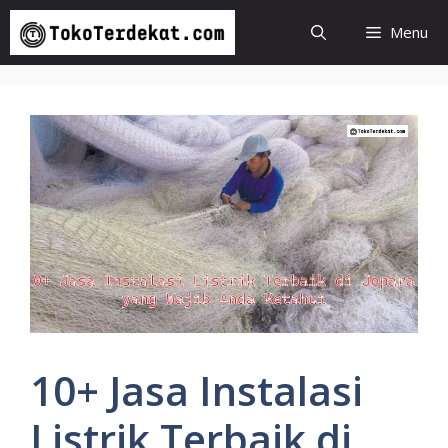
Langsung
Menu
ke
isi
10+ Jasa Instalasi
Listrik Terbaik di