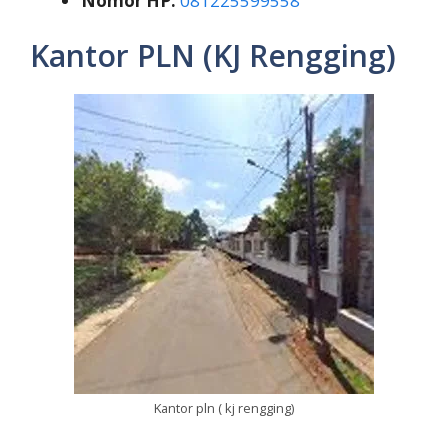
Nomor HP:
081225599558
Kantor PLN (KJ Rengging)
Kantor pln ( kj rengging)