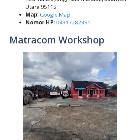
Utara 95115
Map:
Google Map
Nomor HP:
04317282391
Matracom Workshop