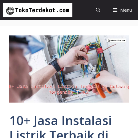
Langsung
Menu
ke
isi
10+ Jasa Instalasi
Listrik Terbaik di