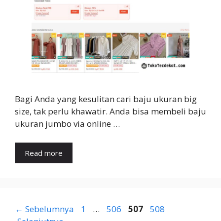
Bagi Anda yang kesulitan cari baju ukuran big
size, tak perlu khawatir. Anda bisa membeli baju
ukuran jumbo via online …
Read more
Halaman
Halaman
Halaman
Halaman
←
Sebelumnya
1
…
506
507
508