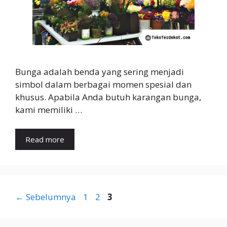
Bunga adalah benda yang sering menjadi
simbol dalam berbagai momen spesial dan
khusus. Apabila Anda butuh karangan bunga,
kami memiliki …
Read more
Halaman
Halaman
Halaman
←
Sebelumnya
1
2
3